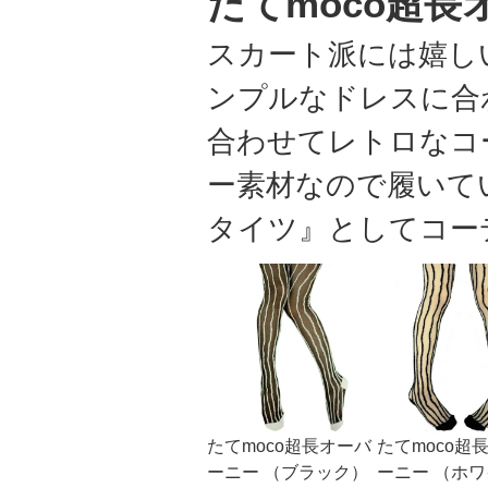
たてmoco超長
スカート派には嬉し
ンプルなドレスに合
合わせてレトロなコ
ー素材なので履いて
タイツ』としてコー
たてmoco超長オーバ
たてmoco超
ーニー （ブラック）
ーニー （ホ