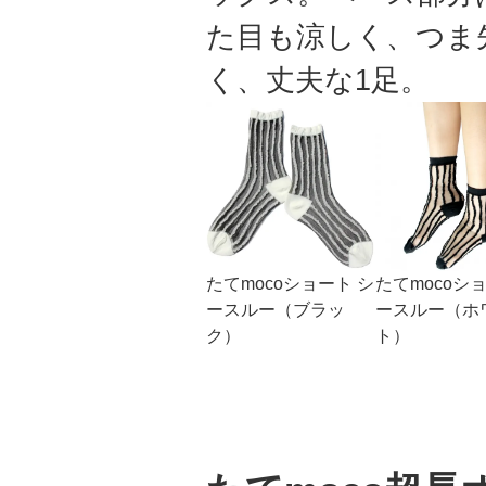
た目も涼しく、つま
く、丈夫な1足。
たてmocoショート シ
たてmocoシ
ースルー（ブラッ
ースルー（ホ
ク）
ト）