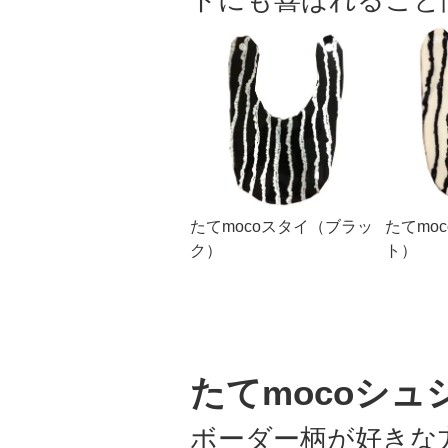
たてmocoスタイ（ブラッ
たてmo
ク）
ト）
たてmocoシュ
ボーダー柄が好きな