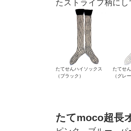
たストライプ柄にし
たてせんハイソックス
たてせ
（ブラック）
（グレ
たてmoco超長
ピンク、ブルー、パ