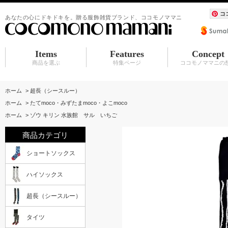
コ
あなたの心にドキドキを。贈る服飾雑貨ブランド、ココモノママニ
Items
Features
Concept
商品を選ぶ
特集ページ
ココモノママニの
ショートソックス
ハイソックス
超長（シースルー）
タイツ
シュシュ
BABY マタニティ
アクセサリ
服飾雑貨（カーディガン その他）
水族館シリーズ
シュシュ
アクセサリ
赤ちゃんスタイ
ホーム
>
超長（シースルー）
ホーム
>
たてmoco・みずたまmoco・よこmoco
ホーム
>
ゾウ キリン 水族館 サル いちご
商品カテゴリ
ショートソックス
ハイソックス
超長（シースルー）
タイツ