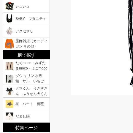
シュシュ
BABY マタニティ
アクセサリ
服飾雑貨（カーディ
ガン その他）
柄で探す
たてmoco・みずた
まmoco・よこmoco
ゾウ キリン 水族
館 サル いちご
クマくん うさぎさ
ん ふうせん犬くん
星 ハート 薔薇
だまし絵
特集ページ