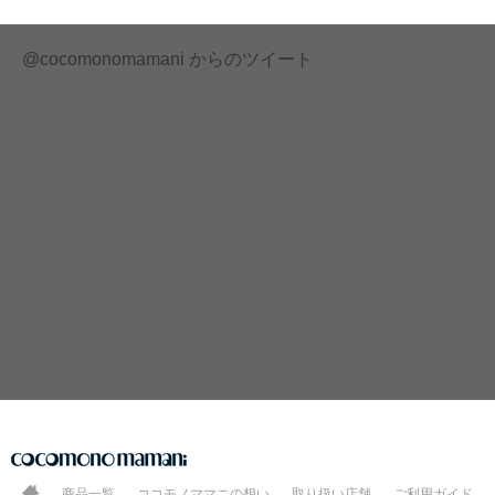
@cocomonomamani からのツイート
商品一覧
ココモノママニの想い
取り扱い店舗
ご利用ガイド