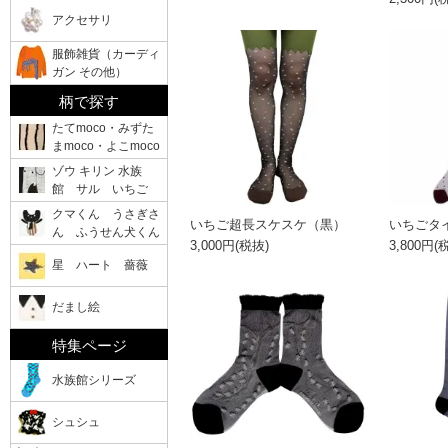
アクセサリ
服飾雑貨（カーディ
ガン その他）
柄で探す
たてmoco・みずた
まmoco・よこmoco
ゾウ キリン 水族
館 サル いちご
クマくん うさぎさ
いちご超長スケスケ（黒）
いちごタ
ん ふうせん犬くん
3,000円(税抜)
3,800円(
星 ハート 薔薇
だまし絵
特集ページ
水族館シリーズ
シュシュ