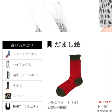
だまし絵
商品カテゴリ
ショートソックス
ハイソックス
超長（シースルー）
タイツ
シュシュ
いちごショート（赤）
ト（白）
BABY マタニティ
2,200円(税抜)
2,300円(