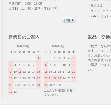
・クロネコヤマト
営業時間：9:00～17:00
・銀行振込
定休日：土日祝・夏季・年始年末
・ポイント支払
・Yahoo! ウォ
詳細
営業日のご案内
返品・交換
ご使用になられ
2026年8月
2026年9月
きましては、ご
日
月
火
水
木
金
土
日
月
火
水
木
金
土
う、お願いいた
1
1
2
3
4
5
商品到着後７日
ご返品につきま
2
3
4
5
6
7
8
6
7
8
9
10
11
12
い。
9
10
11
12
13
14
15
13
14
15
16
17
18
19
16
17
18
19
20
21
22
20
21
22
23
24
25
26
23
24
25
26
27
28
29
27
28
29
30
ご注文は24時間受け付け
30
31
ております。