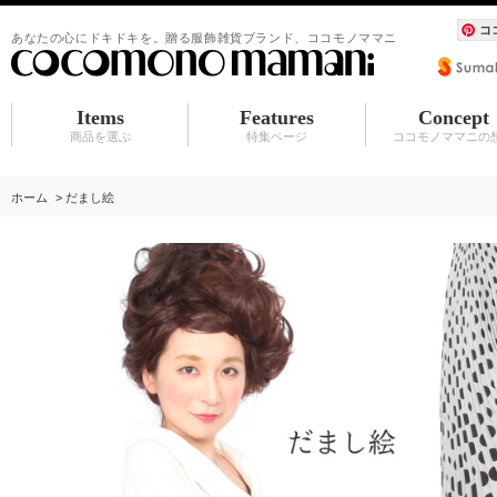
コ
あなたの心にドキドキを。贈る服飾雑貨ブランド、ココモノママニ
Items
Features
Concept
商品を選ぶ
特集ページ
ココモノママニの
ショートソックス
ハイソックス
超長（シースルー）
タイツ
シュシュ
BABY マタニティ
アクセサリ
服飾雑貨（カーディガン その他）
水族館シリーズ
シュシュ
アクセサリ
赤ちゃんスタイ
ホーム
>
だまし絵