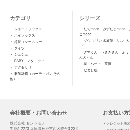
カテゴリ
シリーズ
・
ショートソックス
・
たてmoco・みずたまmoco・
こmoco
・
ハイソックス
・
ゾウ キリン 水族館 サル 
・
超長（シースルー）
ご
・
タイツ
・
クマくん うさぎさん ふう
・
シュシュ
ん犬くん
・
BABY マタニティ
・
星 ハート 薔薇
・
アクセサリ
・
だまし絵
・
服飾雑貨（カーディガン その
他）
会社概要・お問い合わせ
お支払い方
株式会社 セントモノ
・クレジット決
〒651-2273 兵庫県神戸市西区糀台3-23-9