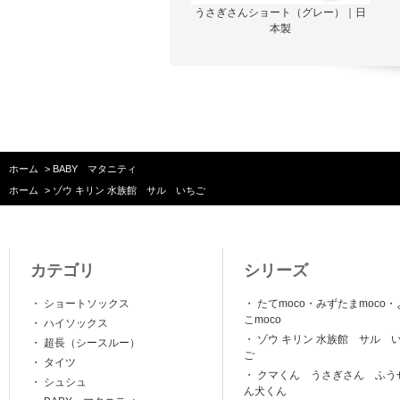
うさぎさんショート（グレー）｜日
本製
ホーム
>
BABY マタニティ
ホーム
>
ゾウ キリン 水族館 サル いちご
カテゴリ
シリーズ
・
ショートソックス
・
たてmoco・みずたまmoco・
こmoco
・
ハイソックス
・
ゾウ キリン 水族館 サル 
・
超長（シースルー）
ご
・
タイツ
・
クマくん うさぎさん ふう
・
シュシュ
ん犬くん