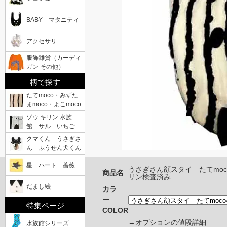
BABY マタニティ
アクセサリ
服飾雑貨（カーディ
ガン その他）
柄で探す
たてmoco・みずた
まmoco・よこmoco
ゾウ キリン 水族
館 サル いちご
クマくん うさぎさ
ん ふうせん犬くん
星 ハート 薔薇
うさぎさん顔スタイ たてmo
商品名
リン検査済み
だまし絵
カラ
ー
特集ページ
COLOR
→オプションの値段詳細
水族館シリーズ