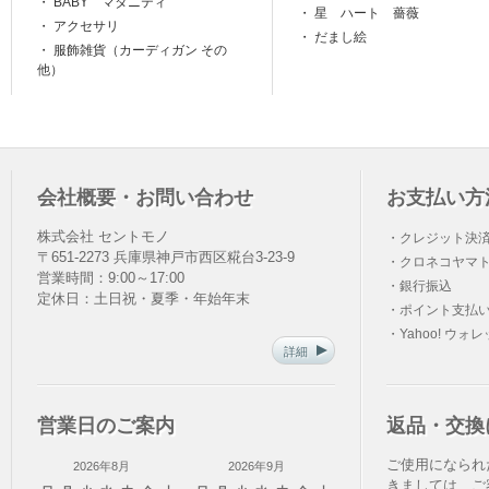
・
BABY マタニティ
・
星 ハート 薔薇
・
アクセサリ
・
だまし絵
・
服飾雑貨（カーディガン その
他）
会社概要・お問い合わせ
お支払い方
株式会社 セントモノ
・クレジット決
〒651-2273 兵庫県神戸市西区糀台3-23-9
・クロネコヤマト
営業時間：9:00～17:00
・銀行振込
定休日：土日祝・夏季・年始年末
・ポイント支払
・Yahoo! ウォ
詳細
営業日のご案内
返品・交換
ご使用になられ
2026年8月
2026年9月
きましては、ご