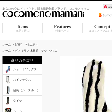
コ
あなたの心にドキドキを。贈る服飾雑貨ブランド、ココモノママニ
Items
Features
Concept
商品を選ぶ
特集ページ
ココモノママニの
ショートソックス
ハイソックス
超長（シースルー）
タイツ
シュシュ
BABY マタニティ
アクセサリ
服飾雑貨（カーディガン その他）
水族館シリーズ
シュシュ
アクセサリ
赤ちゃんスタイ
ホーム
>
BABY マタニティ
ホーム
>
ゾウ キリン 水族館 サル いちご
商品カテゴリ
ショートソックス
ハイソックス
超長（シースルー）
タイツ
シュシュ