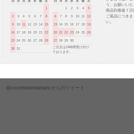
日
月
火
水
木
金
土
日
月
火
水
木
金
土
う、お願いいた
1
1
2
3
4
5
商品到着後７日
ご返品につきま
2
3
4
5
6
7
8
6
7
8
9
10
11
12
い。
9
10
11
12
13
14
15
13
14
15
16
17
18
19
16
17
18
19
20
21
22
20
21
22
23
24
25
26
23
24
25
26
27
28
29
27
28
29
30
ご注文は24時間受け付け
30
31
ております。
@cocomonomamani からのツイート