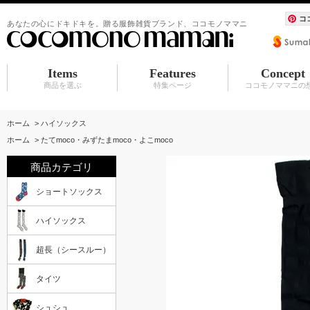
コ
あなたの心にドキドキを。贈る服飾雑貨ブランド、ココモノママニ
Items
Features
Concept
商品を選ぶ
特集ページ
ココモノママニの
ショートソックス
ハイソックス
超長（シースルー）
タイツ
シュシュ
BABY マタニティ
アクセサリ
服飾雑貨（カーディガン その他）
水族館シリーズ
シュシュ
アクセサリ
赤ちゃんスタイ
ホーム
>
ハイソックス
ホーム
>
たてmoco・みずたまmoco・よこmoco
商品カテゴリ
ショートソックス
ハイソックス
超長（シースルー）
タイツ
シュシュ