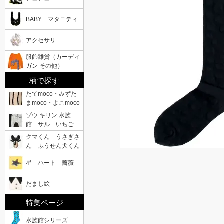
BABY マタニティ
アクセサリ
服飾雑貨（カーディ
ガン その他）
柄で探す
たてmoco・みずた
まmoco・よこmoco
ゾウ キリン 水族
館 サル いちご
クマくん うさぎさ
ん ふうせん犬くん
星 ハート 薔薇
だまし絵
特集ページ
水族館シリーズ