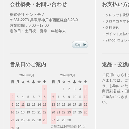
会社概要・お問い合わせ
お支払い方
株式会社 セントモノ
・クレジット決
〒651-2273 兵庫県神戸市西区糀台3-23-9
・クロネコヤマト
営業時間：9:00～17:00
・銀行振込
定休日：土日祝・夏季・年始年末
・ポイント支払
・Yahoo! ウォ
詳細
営業日のご案内
返品・交換
ご使用になられ
2026年8月
2026年9月
きましては、ご
日
月
火
水
木
金
土
日
月
火
水
木
金
土
う、お願いいた
1
1
2
3
4
5
商品到着後７日
ご返品につきま
2
3
4
5
6
7
8
6
7
8
9
10
11
12
い。
9
10
11
12
13
14
15
13
14
15
16
17
18
19
16
17
18
19
20
21
22
20
21
22
23
24
25
26
23
24
25
26
27
28
29
27
28
29
30
ご注文は24時間受け付け
30
31