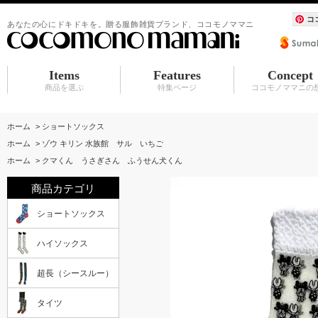
コ
あなたの心にドキドキを。贈る服飾雑貨ブランド、ココモノママニ
Items
Features
Concept
商品を選ぶ
特集ページ
ココモノママニの
ショートソックス
ハイソックス
超長（シースルー）
タイツ
シュシュ
BABY マタニティ
アクセサリ
服飾雑貨（カーディガン その他）
水族館シリーズ
シュシュ
アクセサリ
赤ちゃんスタイ
ホーム
>
ショートソックス
ホーム
>
ゾウ キリン 水族館 サル いちご
ホーム
>
クマくん うさぎさん ふうせん犬くん
商品カテゴリ
ショートソックス
ハイソックス
超長（シースルー）
タイツ