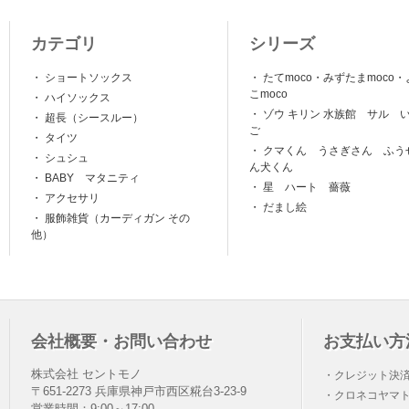
カテゴリ
シリーズ
・
ショートソックス
・
たてmoco・みずたまmoco・
こmoco
・
ハイソックス
・
ゾウ キリン 水族館 サル 
・
超長（シースルー）
ご
・
タイツ
・
クマくん うさぎさん ふう
・
シュシュ
ん犬くん
・
BABY マタニティ
・
星 ハート 薔薇
・
アクセサリ
・
だまし絵
・
服飾雑貨（カーディガン その
他）
会社概要・お問い合わせ
お支払い方
株式会社 セントモノ
・クレジット決
〒651-2273 兵庫県神戸市西区糀台3-23-9
・クロネコヤマト
営業時間：9:00～17:00