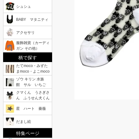
シュシュ
BABY マタニティ
アクセサリ
服飾雑貨（カーディ
ガン その他）
柄で探す
たてmoco・みずた
まmoco・よこmoco
ゾウ キリン 水族
館 サル いちご
クマくん うさぎさ
ん ふうせん犬くん
星 ハート 薔薇
だまし絵
特集ページ