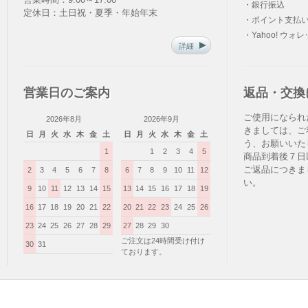
・銀行振込
定休日：土日祝・夏季・年始年末
・ポイント支払
・Yahoo! ウォ
詳細
営業日のご案内
返品・交換
ご使用になられ
2026年8月
2026年9月
きましては、ご
日
月
火
水
木
金
土
日
月
火
水
木
金
土
う、お願いいた
1
1
2
3
4
5
商品到着後７日
ご返品につきま
2
3
4
5
6
7
8
6
7
8
9
10
11
12
い。
9
10
11
12
13
14
15
13
14
15
16
17
18
19
16
17
18
19
20
21
22
20
21
22
23
24
25
26
23
24
25
26
27
28
29
27
28
29
30
ご注文は24時間受け付け
30
31
ております。