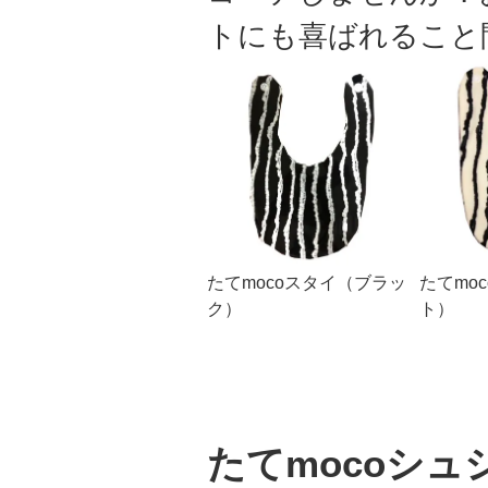
トにも喜ばれること
たてmocoスタイ（ブラッ
たてmo
ク）
ト）
たてmocoシュ