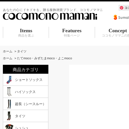
コ
あなたの心にドキドキを。贈る服飾雑貨ブランド、ココモノママニ
Items
Features
Concept
商品を選ぶ
特集ページ
ココモノママニの
ショートソックス
ハイソックス
超長（シースルー）
タイツ
シュシュ
BABY マタニティ
アクセサリ
服飾雑貨（カーディガン その他）
水族館シリーズ
シュシュ
アクセサリ
赤ちゃんスタイ
ホーム
>
タイツ
ホーム
>
たてmoco・みずたまmoco・よこmoco
商品カテゴリ
ショートソックス
ハイソックス
超長（シースルー）
タイツ
シュシュ