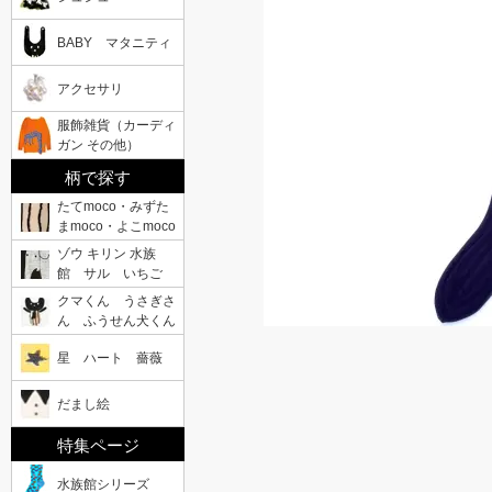
BABY マタニティ
アクセサリ
服飾雑貨（カーディ
ガン その他）
柄で探す
たてmoco・みずた
まmoco・よこmoco
ゾウ キリン 水族
館 サル いちご
クマくん うさぎさ
ん ふうせん犬くん
星 ハート 薔薇
だまし絵
特集ページ
水族館シリーズ