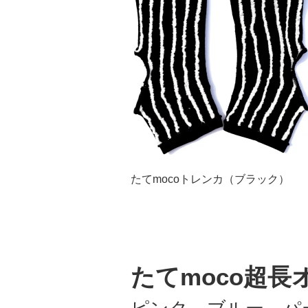
たてmocoトレンカ（ブラック）
たてmoco超長