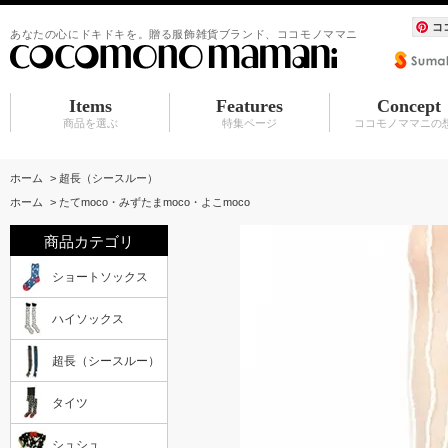
コ
あなたの心にドキドキを。贈る服飾雑貨ブランド、ココモノママニ
Items
Features
Concept
商品を選ぶ
特集ページ
ココモノママニの
ショートソックス
ハイソックス
超長（シースルー）
タイツ
シュシュ
BABY マタニティ
アクセサリ
服飾雑貨（カーディガン その他）
水族館シリーズ
シュシュ
アクセサリ
赤ちゃんスタイ
ホーム
>
超長（シースルー）
ホーム
>
たてmoco・みずたまmoco・よこmoco
商品カテゴリ
ショートソックス
ハイソックス
超長（シースルー）
タイツ
シュシュ