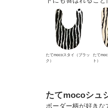
トにも喜ばれること
たてmocoスタイ（ブラッ
たてmo
ク）
ト）
たてmocoシュ
ボーダー柄が好きな