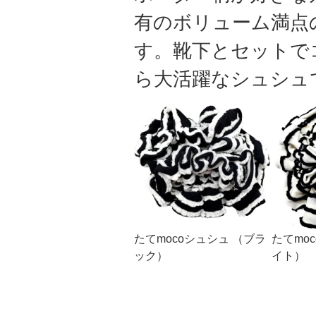
有のボリューム満点
す。靴下とセットで
ら大活躍なシュシュ
たてmocoシュシュ （ブラ
たてmo
ック）
イト）