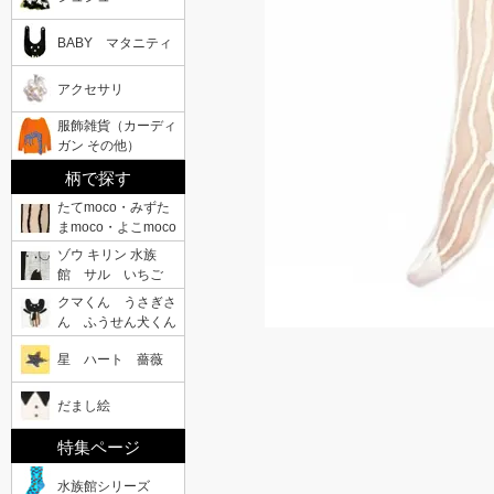
BABY マタニティ
アクセサリ
服飾雑貨（カーディ
ガン その他）
柄で探す
たてmoco・みずた
まmoco・よこmoco
ゾウ キリン 水族
館 サル いちご
クマくん うさぎさ
ん ふうせん犬くん
星 ハート 薔薇
だまし絵
特集ページ
水族館シリーズ