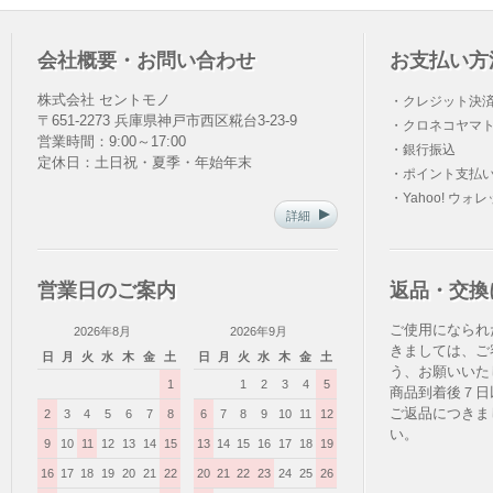
会社概要・お問い合わせ
お支払い方
株式会社 セントモノ
・クレジット決
〒651-2273 兵庫県神戸市西区糀台3-23-9
・クロネコヤマト
営業時間：9:00～17:00
・銀行振込
定休日：土日祝・夏季・年始年末
・ポイント支払
・Yahoo! ウォ
詳細
営業日のご案内
返品・交換
ご使用になられ
2026年8月
2026年9月
きましては、ご
日
月
火
水
木
金
土
日
月
火
水
木
金
土
う、お願いいた
1
1
2
3
4
5
商品到着後７日
ご返品につきま
2
3
4
5
6
7
8
6
7
8
9
10
11
12
い。
9
10
11
12
13
14
15
13
14
15
16
17
18
19
16
17
18
19
20
21
22
20
21
22
23
24
25
26