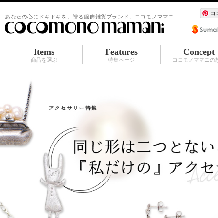
コ
あなたの心にドキドキを。贈る服飾雑貨ブランド、ココモノママニ
Items
Features
Concept
商品を選ぶ
特集ページ
ココモノママニの
ショートソックス
ハイソックス
超長（シースルー）
タイツ
シュシュ
BABY マタニティ
アクセサリ
服飾雑貨（カーディガン その他）
水族館シリーズ
シュシュ
アクセサリ
赤ちゃんスタイ