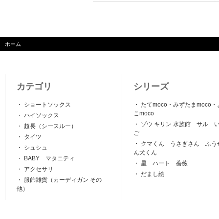
ホーム
カテゴリ
シリーズ
・
ショートソックス
・
たてmoco・みずたまmoco・
こmoco
・
ハイソックス
・
ゾウ キリン 水族館 サル 
・
超長（シースルー）
ご
・
タイツ
・
クマくん うさぎさん ふう
・
シュシュ
ん犬くん
・
BABY マタニティ
・
星 ハート 薔薇
・
アクセサリ
・
だまし絵
・
服飾雑貨（カーディガン その
他）