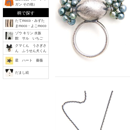
ガン その他）
柄で探す
たてmoco・みずた
まmoco・よこmoco
ゾウ キリン 水族
館 サル いちご
クマくん うさぎさ
ん ふうせん犬くん
星 ハート 薔薇
だまし絵