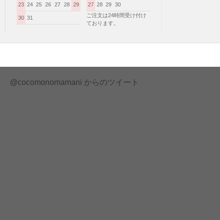
23
24
25
26
27
28
29
27
28
29
30
ご注文は24時間受け付け
30
31
ております。
@cocomonomamani からのツイート