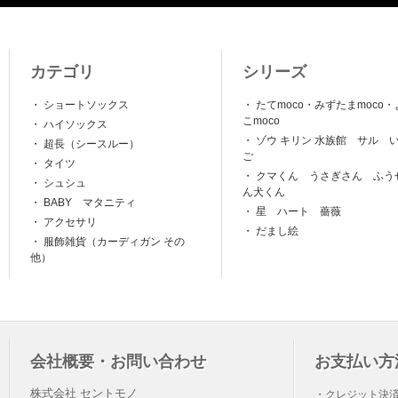
カテゴリ
シリーズ
・
ショートソックス
・
たてmoco・みずたまmoco・
こmoco
・
ハイソックス
・
ゾウ キリン 水族館 サル 
・
超長（シースルー）
ご
・
タイツ
・
クマくん うさぎさん ふう
・
シュシュ
ん犬くん
・
BABY マタニティ
・
星 ハート 薔薇
・
アクセサリ
・
だまし絵
・
服飾雑貨（カーディガン その
他）
会社概要・お問い合わせ
お支払い方
株式会社 セントモノ
・クレジット決