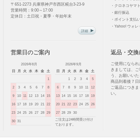
〒651-2273 兵庫県神戸市西区糀台3-23-9
・クロネコヤマト
営業時間：9:00～17:00
・銀行振込
定休日：土日祝・夏季・年始年末
・ポイント支払
・Yahoo! ウォ
詳細
営業日のご案内
返品・交換
ご使用になられ
2026年8月
2026年9月
きましては、ご
日
月
火
水
木
金
土
日
月
火
水
木
金
土
う、お願いいた
1
1
2
3
4
5
商品到着後７日
ご返品につきま
2
3
4
5
6
7
8
6
7
8
9
10
11
12
い。
9
10
11
12
13
14
15
13
14
15
16
17
18
19
16
17
18
19
20
21
22
20
21
22
23
24
25
26
23
24
25
26
27
28
29
27
28
29
30
ご注文は24時間受け付け
30
31
ております。