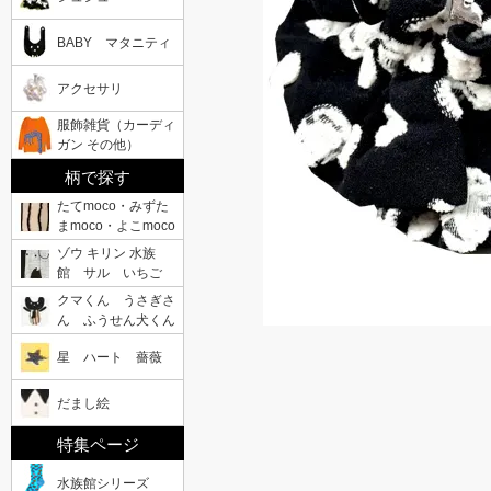
BABY マタニティ
アクセサリ
服飾雑貨（カーディ
ガン その他）
柄で探す
たてmoco・みずた
まmoco・よこmoco
ゾウ キリン 水族
館 サル いちご
クマくん うさぎさ
ん ふうせん犬くん
星 ハート 薔薇
だまし絵
特集ページ
水族館シリーズ