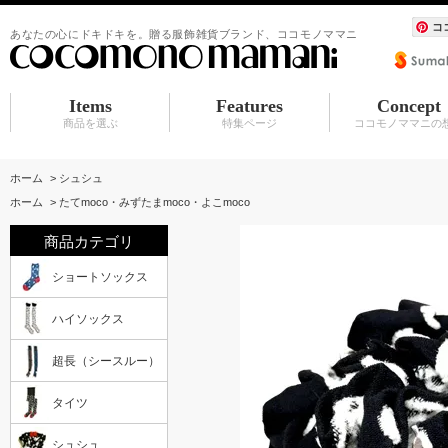
コ
あなたの心にドキドキを。贈る服飾雑貨ブランド、ココモノママニ
Items
Features
Concept
商品を選ぶ
特集ページ
ココモノママニの
ショートソックス
ハイソックス
超長（シースルー）
タイツ
シュシュ
BABY マタニティ
アクセサリ
服飾雑貨（カーディガン その他）
水族館シリーズ
シュシュ
アクセサリ
赤ちゃんスタイ
ホーム
>
シュシュ
ホーム
>
たてmoco・みずたまmoco・よこmoco
商品カテゴリ
ショートソックス
ハイソックス
超長（シースルー）
タイツ
シュシュ