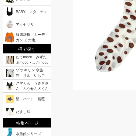
BABY マタニティ
アクセサリ
服飾雑貨（カーディ
ガン その他）
柄で探す
たてmoco・みずた
まmoco・よこmoco
ゾウ キリン 水族
館 サル いちご
クマくん うさぎさ
ん ふうせん犬くん
星 ハート 薔薇
だまし絵
特集ページ
水族館シリーズ