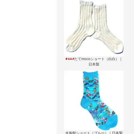
たてmocoショート（白白）｜
日本製
水族館ショート（ブルー）｜日本製