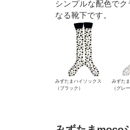
シンプルな配色でク
なる靴下です。
みずたまハイソックス
みずた
（ブラック）
（グレ
みずたまmoco