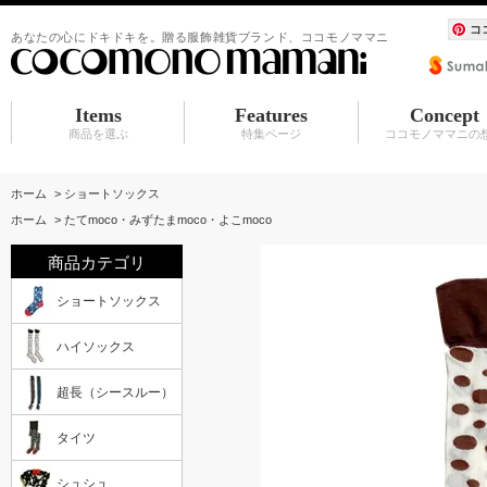
コ
あなたの心にドキドキを。贈る服飾雑貨ブランド、ココモノママニ
Items
Features
Concept
商品を選ぶ
特集ページ
ココモノママニの
ショートソックス
ハイソックス
超長（シースルー）
タイツ
シュシュ
BABY マタニティ
アクセサリ
服飾雑貨（カーディガン その他）
水族館シリーズ
シュシュ
アクセサリ
赤ちゃんスタイ
ホーム
>
ショートソックス
ホーム
>
たてmoco・みずたまmoco・よこmoco
商品カテゴリ
ショートソックス
ハイソックス
超長（シースルー）
タイツ
シュシュ