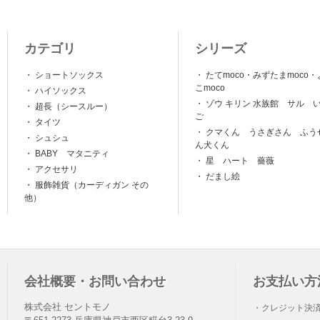
カテゴリ
シリーズ
・
ショートソックス
・
たてmoco・みずたまmoco・
こmoco
・
ハイソックス
・
ゾウ キリン 水族館 サル 
・
超長（シースルー）
ご
・
タイツ
・
クマくん うさぎさん ふう
・
シュシュ
ん犬くん
・
BABY マタニティ
・
星 ハート 薔薇
・
アクセサリ
・
だまし絵
・
服飾雑貨（カーディガン その
他）
会社概要・お問い合わせ
お支払い方
株式会社 セントモノ
・クレジット決