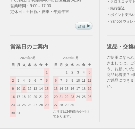
〒651-2273 兵庫県神戸市西区糀台3-23-9
・クロネコヤマト
営業時間：9:00～17:00
・銀行振込
定休日：土日祝・夏季・年始年末
・ポイント支払
・Yahoo! ウォ
詳細
営業日のご案内
返品・交換
ご使用になられ
2026年8月
2026年9月
きましては、ご
日
月
火
水
木
金
土
日
月
火
水
木
金
土
う、お願いいた
1
1
2
3
4
5
商品到着後７日
ご返品につきま
2
3
4
5
6
7
8
6
7
8
9
10
11
12
い。
9
10
11
12
13
14
15
13
14
15
16
17
18
19
16
17
18
19
20
21
22
20
21
22
23
24
25
26
23
24
25
26
27
28
29
27
28
29
30
ご注文は24時間受け付け
30
31
ております。