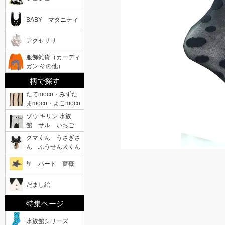
BABY マタニティ
アクセサリ
服飾雑貨（カーディ
ガン その他）
柄で探す
たてmoco・みずた
まmoco・よこmoco
ゾウ キリン 水族
館 サル いちご
クマくん うさぎさ
ん ふうせん犬くん
星 ハート 薔薇
だまし絵
特集ページ
水族館シリーズ