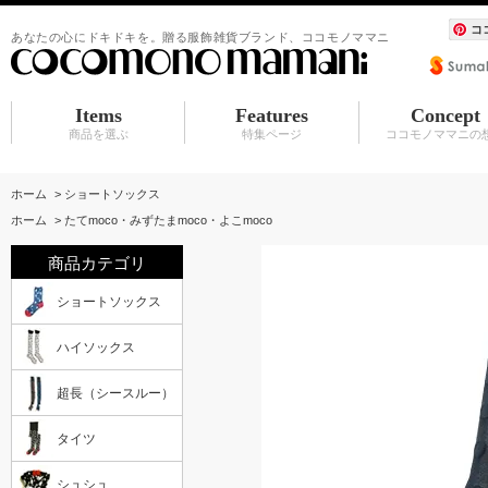
コ
あなたの心にドキドキを。贈る服飾雑貨ブランド、ココモノママニ
Items
Features
Concept
商品を選ぶ
特集ページ
ココモノママニの
ショートソックス
ハイソックス
超長（シースルー）
タイツ
シュシュ
BABY マタニティ
アクセサリ
服飾雑貨（カーディガン その他）
水族館シリーズ
シュシュ
アクセサリ
赤ちゃんスタイ
ホーム
>
ショートソックス
ホーム
>
たてmoco・みずたまmoco・よこmoco
商品カテゴリ
ショートソックス
ハイソックス
超長（シースルー）
タイツ
シュシュ