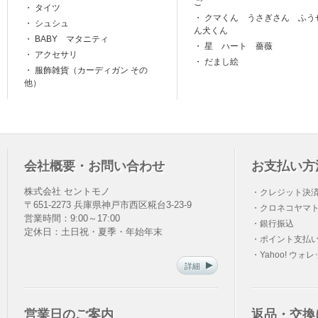
ご
・
タイツ
・
クマくん うさぎさん ふう
・
シュシュ
ん犬くん
・
BABY マタニティ
・
星 ハート 薔薇
・
アクセサリ
・
だまし絵
・
服飾雑貨（カーディガン その
他）
会社概要・お問い合わせ
お支払い方
株式会社 セントモノ
・クレジット決
〒651-2273 兵庫県神戸市西区糀台3-23-9
・クロネコヤマト
営業時間：9:00～17:00
・銀行振込
定休日：土日祝・夏季・年始年末
・ポイント支払
・Yahoo! ウォ
詳細
営業日のご案内
返品・交換