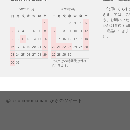
ご使用になられ
2026年8月
2026年9月
きましては、ご
日
月
火
水
木
金
土
日
月
火
水
木
金
土
う、お願いいた
1
1
2
3
4
5
商品到着後７日
ご返品につきま
2
3
4
5
6
7
8
6
7
8
9
10
11
12
い。
9
10
11
12
13
14
15
13
14
15
16
17
18
19
16
17
18
19
20
21
22
20
21
22
23
24
25
26
23
24
25
26
27
28
29
27
28
29
30
ご注文は24時間受け付け
30
31
ております。
@cocomonomamani からのツイート