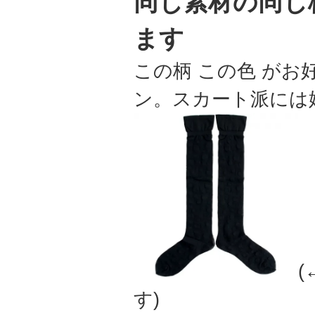
同じ素材の同じ
ます
この柄 この色 が
ン。スカート派には
す)