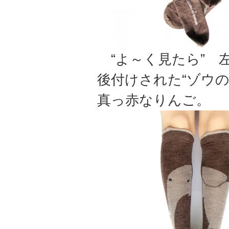
“よ～く見たら” 
後付けされた“ゾウ
真っ赤なりんご。