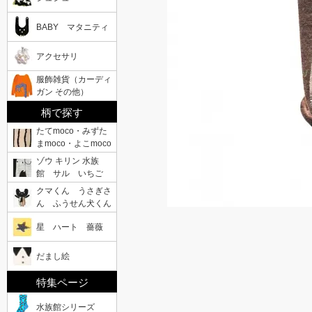
BABY マタニティ
アクセサリ
服飾雑貨（カーディ
ガン その他）
柄で探す
たてmoco・みずた
まmoco・よこmoco
ゾウ キリン 水族
館 サル いちご
クマくん うさぎさ
ん ふうせん犬くん
星 ハート 薔薇
だまし絵
特集ページ
水族館シリーズ