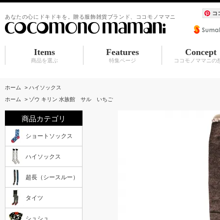
コ
あなたの心にドキドキを。贈る服飾雑貨ブランド、ココモノママニ
Items
Features
Concept
商品を選ぶ
特集ページ
ココモノママニの
ショートソックス
ハイソックス
超長（シースルー）
タイツ
シュシュ
BABY マタニティ
アクセサリ
服飾雑貨（カーディガン その他）
水族館シリーズ
シュシュ
アクセサリ
赤ちゃんスタイ
ホーム
>
ハイソックス
ホーム
>
ゾウ キリン 水族館 サル いちご
商品カテゴリ
ショートソックス
ハイソックス
超長（シースルー）
タイツ
シュシュ