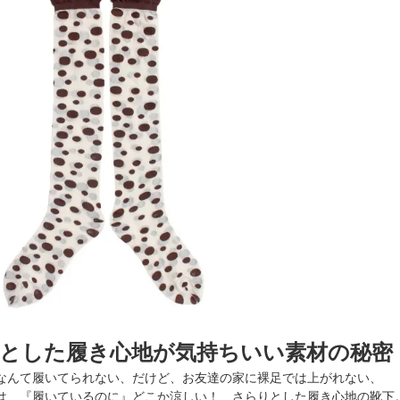
とした履き心地が気持ちいい素材の秘密
なんて履いてられない、だけど、お友達の家に裸足では上がれない、
は 『履いているのに』どこか涼しい！ さらりとした履き心地の靴下