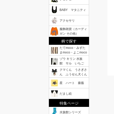
BABY マタニティ
アクセサリ
服飾雑貨（カーディ
ガン その他）
柄で探す
たてmoco・みずた
まmoco・よこmoco
ゾウ キリン 水族
館 サル いちご
クマくん うさぎさ
ん ふうせん犬くん
星 ハート 薔薇
だまし絵
特集ページ
水族館シリーズ