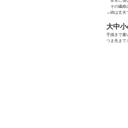
非常に強い
その繊維の
→綿は丈夫
大中小
手描きで書
つま先まで