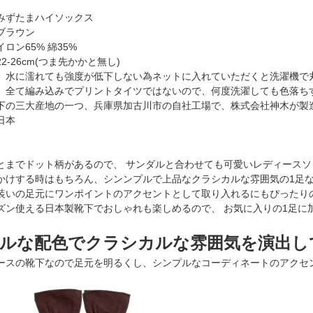
みずたまハイソックス
ブラウン
ロン65% 綿35%
2-26cm(つま先かかと無し)
】水に濡れても強度が低下しない為ネットに入れていただくと洗濯機で
込みでプリントタイツではないので、何度洗濯しても色落ちす
下の三大産地の一つ、兵庫県加古川市の自社工場で、株式会社神木が製
日本
とまでドット柄があるので、 サンダルと合わせても可愛いレディースソ
かけする時はもちろん、シンンプルで上品なクラシカルな雰囲気の1足
装いの足元にワンポイントのアクセントとして取り入れるにもぴったり
ズン使える日本製靴下でおしゃれも楽しめるので、 お気に入りの1足に
ルな配色でクラシカルな雰囲気を演出し
ースの靴下なので足元を明るくし、シンプルなコーディネートのアクセ