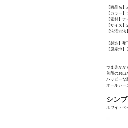
【商品名】
【カラー】
【素材】ナイ
【サイズ】2
【洗濯方法
全て編み
【製造】靴
【原産地】
つま先かか
普段のお出
ハッピーな
オールシー
シンプ
ホワイトベ