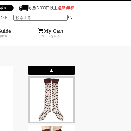
送料無料
税別5,000円以上
ウント
uide
My Cart
利用ガイド
カートを見る
ご質問
▲