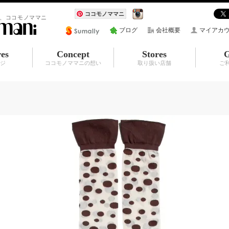
ココモノママニ
、ココモノママニ
ブログ
会社概要
マイアカ
res
Concept
Stores
G
ージ
ココモノママニの想い
取り扱い店舗
ご
ズ
イ
よくある