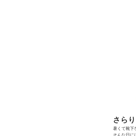
さらり
暑くて靴下
そんな日に