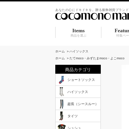
あなたの心にドキドキを。贈る服飾雑貨ブランド
Items
Featu
商品を選ぶ
特集ペ
ショートソックス
ハイソックス
超長（シースルー）
タイツ
シュシュ
BABY マタニティ
アクセサリ
服飾雑貨（カーディガン その他）
水族館シリー
シュシュ
アクセサリ
赤ちゃんスタ
ホーム
>
ハイソックス
ホーム
>
たてmoco・みずたまmoco・よこmoco
商品カテゴリ
ショートソックス
ハイソックス
超長（シースルー）
タイツ
シュシュ