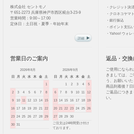
株式会社 セントモノ
・クレジット決
〒651-2273 兵庫県神戸市西区糀台3-23-9
・クロネコヤマト
営業時間：9:00～17:00
・銀行振込
定休日：土日祝・夏季・年始年末
・ポイント支払
・Yahoo! ウォ
詳細
営業日のご案内
返品・交換
ご使用になられ
2026年8月
2026年9月
きましては、ご
日
月
火
水
木
金
土
日
月
火
水
木
金
土
う、お願いいた
1
1
2
3
4
5
商品到着後７日
ご返品につきま
2
3
4
5
6
7
8
6
7
8
9
10
11
12
い。
9
10
11
12
13
14
15
13
14
15
16
17
18
19
16
17
18
19
20
21
22
20
21
22
23
24
25
26
23
24
25
26
27
28
29
27
28
29
30
ご注文は24時間受け付け
30
31
ております。