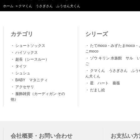
ホーム
>
クマくん うさぎさん ふうせん犬くん
カテゴリ
シリーズ
・
ショートソックス
・
たてmoco・みずたまmoco・
こmoco
・
ハイソックス
・
ゾウ キリン 水族館 サル 
・
超長（シースルー）
ご
・
タイツ
・
クマくん うさぎさん ふう
・
シュシュ
ん犬くん
・
BABY マタニティ
・
星 ハート 薔薇
・
アクセサリ
・
だまし絵
・
服飾雑貨（カーディガン その
他）
会社概要・お問い合わせ
お支払い方