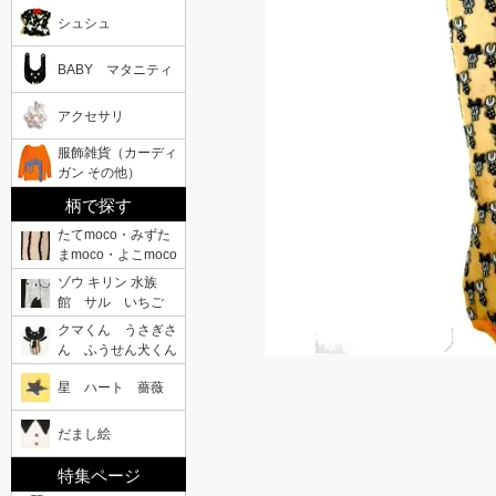
シュシュ
BABY マタニティ
アクセサリ
服飾雑貨（カーディ
ガン その他）
柄で探す
たてmoco・みずた
まmoco・よこmoco
ゾウ キリン 水族
館 サル いちご
クマくん うさぎさ
ん ふうせん犬くん
星 ハート 薔薇
だまし絵
特集ページ