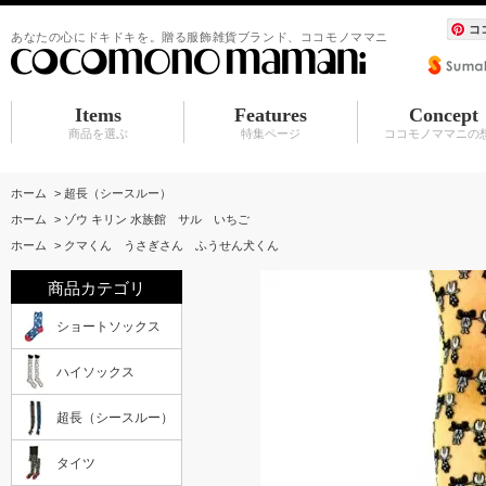
コ
あなたの心にドキドキを。贈る服飾雑貨ブランド、ココモノママニ
Items
Features
Concept
商品を選ぶ
特集ページ
ココモノママニの
ショートソックス
ハイソックス
超長（シースルー）
タイツ
シュシュ
BABY マタニティ
アクセサリ
服飾雑貨（カーディガン その他）
水族館シリーズ
シュシュ
アクセサリ
赤ちゃんスタイ
ホーム
>
超長（シースルー）
ホーム
>
ゾウ キリン 水族館 サル いちご
ホーム
>
クマくん うさぎさん ふうせん犬くん
商品カテゴリ
ショートソックス
ハイソックス
超長（シースルー）
タイツ